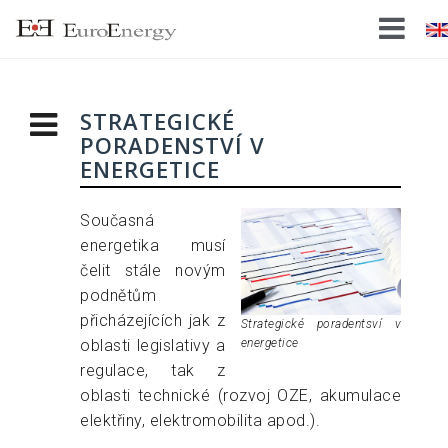
S
k
i
p
t
STRATEGICKÉ
o
PORADENSTVÍ V
c
ENERGETICE
o
n
Současná
t
energetika musí
e
čelit stále novým
n
podnětům
t
přicházejících jak z
Strategické poradentsví v
oblasti legislativy a
energetice
regulace, tak z
oblasti technické (rozvoj OZE, akumulace
elektřiny, elektromobilita apod.).